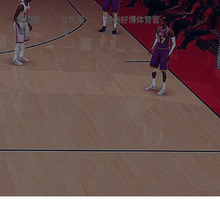
集团新
公司服
咨询好博体育官
闻
务
网