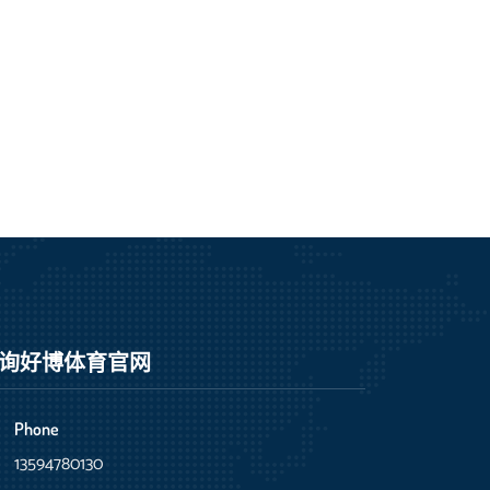
询好博体育官网
Phone
13594780130