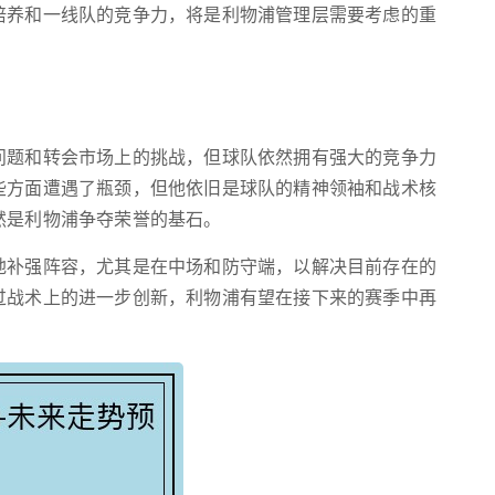
培养和一线队的竞争力，将是利物浦管理层需要考虑的重
问题和转会市场上的挑战，但球队依然拥有强大的竞争力
些方面遭遇了瓶颈，但他依旧是球队的精神领袖和战术核
然是利物浦争夺荣誉的基石。
地补强阵容，尤其是在中场和防守端，以解决目前存在的
过战术上的进一步创新，利物浦有望在接下来的赛季中再