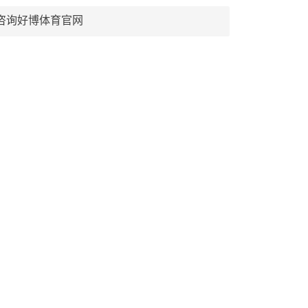
咨询好博体育官网