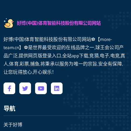
好博(中国)体育智能科技股份有限公司网站⚽️【more-
team.cn】⚽️是世界最受欢迎的在线品牌之一,球王会公司产
品广泛,提供网页版登录入口,全站app下载,竞猜,电子,电竞,真
人,体育,彩票,捕鱼,将秉承以服务为唯一的宗旨,安全有保障,
让您玩得放心,开心娱乐！
导航
关于好博