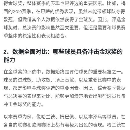
得金球奖，整体赛季的表现也是评选的重要因素。比如，梅
西的2019赛季，在巴萨的优秀表现，虽然未能带领球队夺得
欧冠，但凭借其个人数据依然获得了金球奖。因此，评选金
球奖时，总决赛的影响虽然至关重要，但还是需要和球员赛
季整体的稳定性和表现相结合。
2、数据全面对比：哪些球员具备冲击金球奖的
能力
在金球奖的评选中，数据始终是评估球员的重要标准之一。
球员的进球数、助攻数、场上贡献、以及重要比赛中的表
现，都是影响金球奖评选的重要因素。因此，综合赛季数据
与总决赛的表现来对比，能够更加清楚地看出哪些球员具备
冲击金球奖的能力。
以本赛季为例，像哈兰德、姆巴佩、以及本泽马等球员，在
各自的联赛和欧洲赛场上都有着极为出色的表现。哈兰德在