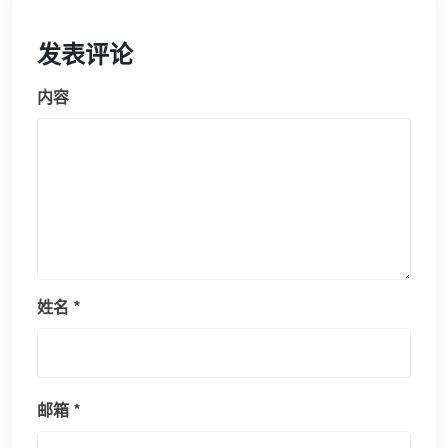
发表评论
内容
姓名
*
邮箱
*