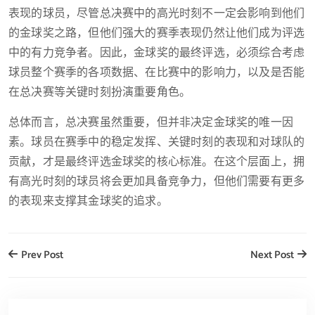
表现的球员，尽管总决赛中的高光时刻不一定会影响到他们
的金球奖之路，但他们强大的赛季表现仍然让他们成为评选
中的有力竞争者。因此，金球奖的最终评选，必须综合考虑
球员整个赛季的各项数据、在比赛中的影响力，以及是否能
在总决赛等关键时刻扮演重要角色。
总体而言，总决赛虽然重要，但并非决定金球奖的唯一因
素。球员在赛季中的稳定发挥、关键时刻的表现和对球队的
贡献，才是最终评选金球奖的核心标准。在这个层面上，拥
有高光时刻的球员将会更加具备竞争力，但他们需要有更多
的表现来支撑其金球奖的追求。
Prev Post
Next Post