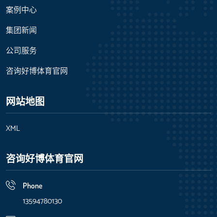
案例中心
集团新闻
公司服务
咨询好博体育官网
网站地图
XML
咨询好博体育官网
Phone
13594780130