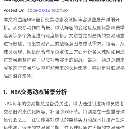
Posted On:
2026-05-24 10:07:40
本文将围绕NBA最新交易动态及球队阵容调整展开详细分
析。从交易动作的背景、球队阵容的变化以及如何影响赛季
走势等多个角度进行深度解析。文章首先对最新的交易动态
进行概述，指出交易背后的战略意图与球队需求。接着，从
球员表现、队伍配合与角色定位三方面分析各大球队如何通
过交易调整阵容，以应对新赛季的挑战。最后，通过总结来
展望这些交易与调整可能带来的长远影响，特别是对联盟格
局的潜在影响。
1、NBA交易动态背景分析
NBA每年的交易期总是备受关注，球队通过引进新球员或者
交易旧将来优化阵容、补强薄弱环节。特别是在一些重要球
员转会之后，往往能够对球队的整体实力和战术打法产生深
远影响。今年的交易窗口期，许多球队通过大胆的交易动作