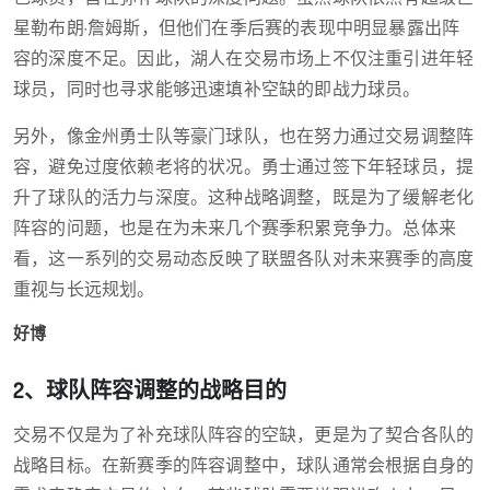
星勒布朗·詹姆斯，但他们在季后赛的表现中明显暴露出阵
容的深度不足。因此，湖人在交易市场上不仅注重引进年轻
球员，同时也寻求能够迅速填补空缺的即战力球员。
另外，像金州勇士队等豪门球队，也在努力通过交易调整阵
容，避免过度依赖老将的状况。勇士通过签下年轻球员，提
升了球队的活力与深度。这种战略调整，既是为了缓解老化
阵容的问题，也是在为未来几个赛季积累竞争力。总体来
看，这一系列的交易动态反映了联盟各队对未来赛季的高度
重视与长远规划。
好博
2、球队阵容调整的战略目的
交易不仅是为了补充球队阵容的空缺，更是为了契合各队的
战略目标。在新赛季的阵容调整中，球队通常会根据自身的