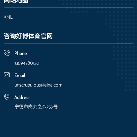
XML
咨询好博体育官网
Phone
13594780130
Email
unscrupulous@sina.com
Address
宁德市肉究之森259号