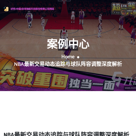
案例中心
Home
NBA最新交易动态追踪与球队阵容调整深度解析
NBA最新交易动态追踪与球队阵容调整深度解析