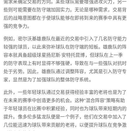
需求来确定交易的方向。某些球队需要增强进攻火力，另一
些则可能需要在防守端加固实力。无论是哪种需求，交易背
后的战略意图都在于使球队能够在即将到来的赛季中具有更
强的竞争力。
例如，密尔沃基雄鹿队在最近的交易中引入了几名防守能力
较强的球员，以此来弥补球队在防守端的短板。雄鹿队的阵
容本就具备超级球星扬尼斯·安特托昆博，但球队在上一季
的防守表现上有时显得不够强硬，导致在与一些强队对抗时
处于劣势。因此，雄鹿队通过调整阵容，尤其是引入防守专
家，显然是为了加强球队的整体防守系统。
此外，一些年轻球队通过交易获得经验丰富的老将也是为了
在未来的赛季中创造更多的机会。这种“混合阵容”策略有助
于年轻球员在比赛中积累经验，同时也为球队带来短期内的
提升。像多伦多猛龙队便是一个例子，他们在交易中加入了
几位能迅速为球队带来贡献的老将，以便提升球队在竞争激