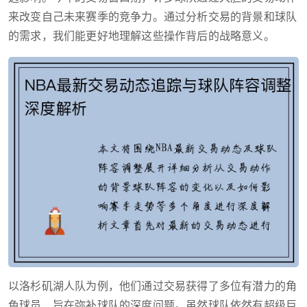
来改变自己未来赛季的竞争力。通过分析交易的背景和球队
的需求，我们能更好地理解这些操作背后的战略意义。
以洛杉矶湖人队为例，他们通过交易获得了多位有潜力的角
色球员，旨在弥补球队的深度问题。虽然球队依然有超级巨