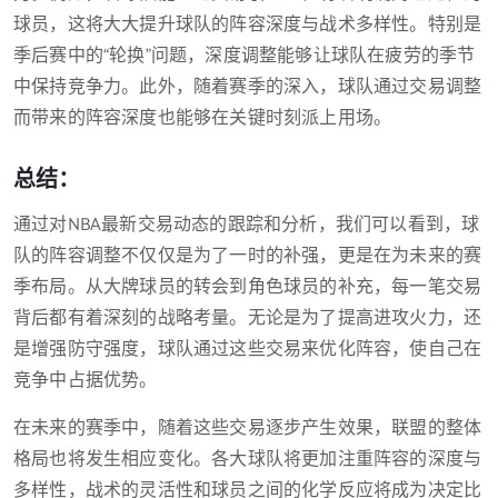
球员，这将大大提升球队的阵容深度与战术多样性。特别是
季后赛中的“轮换”问题，深度调整能够让球队在疲劳的季节
中保持竞争力。此外，随着赛季的深入，球队通过交易调整
而带来的阵容深度也能够在关键时刻派上用场。
总结：
通过对NBA最新交易动态的跟踪和分析，我们可以看到，球
队的阵容调整不仅仅是为了一时的补强，更是在为未来的赛
季布局。从大牌球员的转会到角色球员的补充，每一笔交易
背后都有着深刻的战略考量。无论是为了提高进攻火力，还
是增强防守强度，球队通过这些交易来优化阵容，使自己在
竞争中占据优势。
在未来的赛季中，随着这些交易逐步产生效果，联盟的整体
格局也将发生相应变化。各大球队将更加注重阵容的深度与
多样性，战术的灵活性和球员之间的化学反应将成为决定比