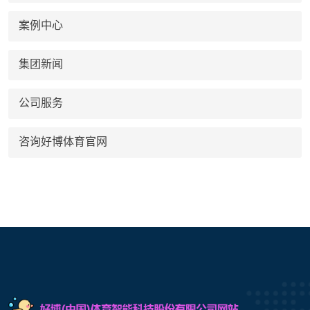
案例中心
集团新闻
公司服务
咨询好博体育官网