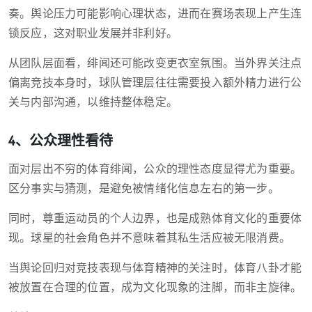
奏。舆论压力可能影响心理状态，进而在赛场表现上产生连
锁反应，这对职业发展并非利好。
从团队层面看，绯闻还可能改变更衣室氛围。当外界关注点
偏离竞技本身时，球队管理层往往需要投入额外精力进行公
关与内部沟通，以维持整体稳定。
4、公众理性看待
面对层出不穷的体育绯闻，公众的理性态度显得尤为重要。
区分事实与猜测，是避免被情绪化信息左右的第一步。
同时，尊重运动员的个人边界，也是成熟体育文化的重要体
现。球星的社会角色并不意味着其私生活应被无限消费。
当舆论回归对竞技表现与体育精神的关注时，体育八卦才能
被放置在合理的位置，成为文化现象的注脚，而非主旋律。