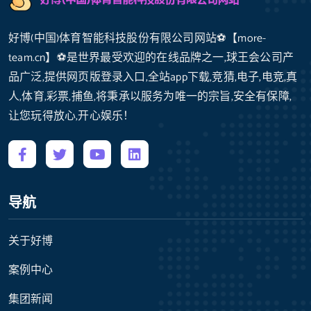
好博(中国)体育智能科技股份有限公司网站⚽️【more-
team.cn】⚽️是世界最受欢迎的在线品牌之一,球王会公司产
品广泛,提供网页版登录入口,全站app下载,竞猜,电子,电竞,真
人,体育,彩票,捕鱼,将秉承以服务为唯一的宗旨,安全有保障,
让您玩得放心,开心娱乐！
导航
关于好博
案例中心
集团新闻