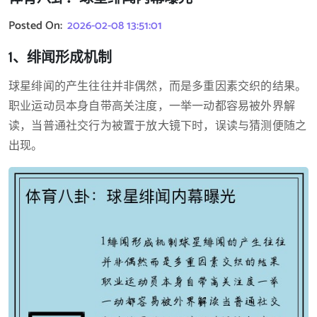
Posted On:
2026-02-08 13:51:01
1、绯闻形成机制
球星绯闻的产生往往并非偶然，而是多重因素交织的结果。
职业运动员本身自带高关注度，一举一动都容易被外界解
读，当普通社交行为被置于放大镜下时，误读与猜测便随之
出现。