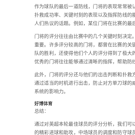
作为球队的最后一道防线，门将的表现常常被
扑救成功率、关键时刻的表现以及指挥防线的
人们热议的话题。例如，某位门将在比赛的最
门将的评分往往由比赛中的几个关键时刻决定
重要。许多评分较高的门将，都曾在比赛的关
队的胜利，还使得他们个人的评分得到了极大
优秀的门将往往能够通过清晰的指挥，帮助防
此外，门将的评分还与他们的出击判断和扑救
通过适当的时机进行出击，防止对方单刀球的
系统的影响力。
好博体育
总结：
通过对英超本轮最佳球员的评分分析，我们可
的精彩进球和助攻，中场球员的调度和防守球