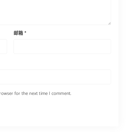
邮箱
*
browser for the next time I comment.