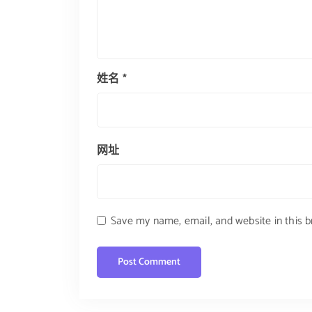
姓名
*
网址
Save my name, email, and website in this 