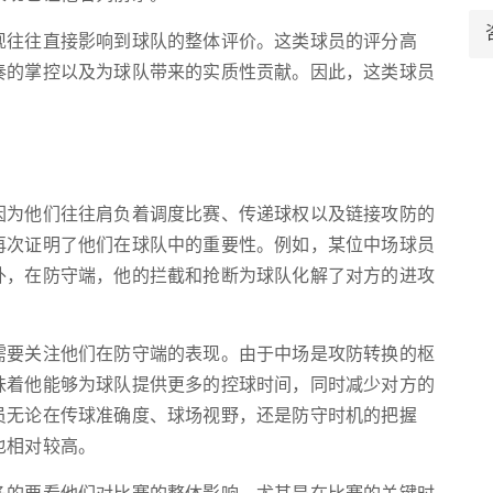
现往往直接影响到球队的整体评价。这类球员的评分高
奏的掌控以及为球队带来的实质性贡献。因此，这类球员
因为他们往往肩负着调度比赛、传递球权以及链接攻防的
再次证明了他们在球队中的重要性。例如，某位中场球员
外，在防守端，他的拦截和抢断为球队化解了对方的进攻
需要关注他们在防守端的表现。由于中场是攻防转换的枢
味着他能够为球队提供更多的控球时间，同时减少对方的
员无论在传球准确度、球场视野，还是防守时机的把握
也相对较高。