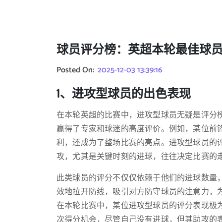
球员评分榜：英超本轮最佳球
Posted On:
2025-12-03 13:39:16
1、进攻型球员的出色表现
在本轮英超的比赛中，进攻型球员无疑是评分
赢得了专家和球迷的高度评价。例如，某位前
利，还成为了整场比赛的亮点。进攻型球员的
攻，尤其是关键时刻的进球，往往决定比赛的
此类球员的评分不仅仅依赖于他们的进球数量
效地拉开防线，吸引对方防守球员的注意力，
在本轮比赛中，某位进攻型球员的评分表现极
次得分机会，尽管自己没有进球，但其助攻的