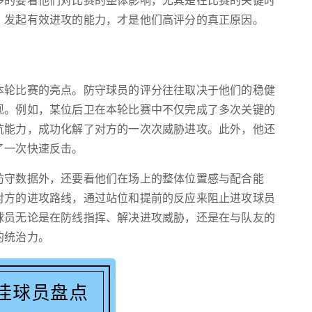
多的要看他们对比赛的整体影响，尤其是在比赛的关键时
、发起有效进攻的能力，才是他们高评分的真正原因。
本轮比赛的亮点。防守球员的评分往往取决于他们的稳健
现。例如，某位后卫在本轮比赛中不仅完成了多次关键的
抗能力，成功化解了对方的一次次威胁进攻。此外，他还
了一次快速反击。
防守数据外，还要看他们在场上的整体位置感与配合能
对方的进攻路线，通过站位和提前的反应来阻止进攻球员
球员无论是在防线指挥、解决进攻威胁，还是在与队友的
的统治力。