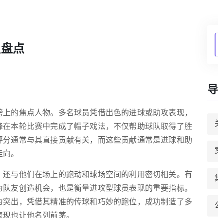
员盘点
导
榜上的焦点人物。多名球员凭借出色的进球或助攻表现，
锋在本轮比赛中完成了帽子戏法，不仅帮助球队取得了胜
评分通常与其直接贡献有关，而这些贡献通常是进球和助
走向。
，还与他们在场上的跑动和球场空间的利用密切相关。有
为队友创造机会，也是衡量进攻型球员表现的重要指标。
为突出，凭借其精准的传球和巧妙的跑位，成功制造了多
表现也让他名列前茅。