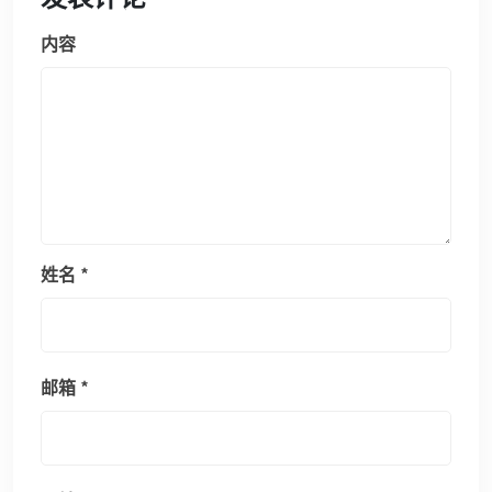
内容
姓名
*
邮箱
*