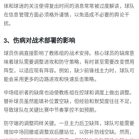
体和球迷的关注使得复出时间的消息常常被过度解读，球队
在信息管理方面必须格外谨慎，以免造成不必要的舆论干
扰。
3、伤病对战术部署的影响
球员伤病直接影响了教练组的战术安排。核心球员的缺席意
味着球队需要调整进攻和防守策略，有时甚至需要改变惯用
阵型，以适应现有阵容。例如，缺少前锋线主力时，球队可
能会采用更多的边路进攻和快速反击策略。
中场组织者的缺席也迫使教练组在控球和调度上做出调整。
替补球员虽然能填补位置空缺，但经验和默契度往往不足，
导致球队在关键比赛中节奏掌控不如预期。
防守端的调整同样关键。一旦主力后卫缺阵，球队可能需要
增加中场回撤或调整双后腰站位，以弥补防线空缺。然而，