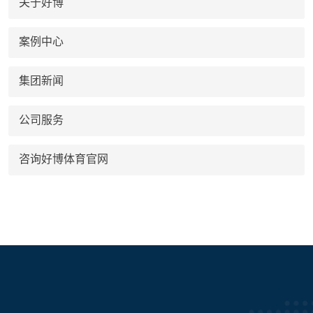
关于好博
案例中心
集团新闻
公司服务
咨询好博体育官网