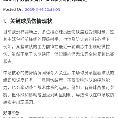
Posted On:
2025-11-16 20:48:03
1、关键球员伤情现状
目前欧洲杯赛场上，多位核心球员因伤缺席或受到限制，这
其中既包括前锋线的顶级射手，也涉及防守端的核心后卫。
例如，某些球队的主力前锋在最近一轮训练中出现轻微拉
伤，虽然不至于长期缺阵，但短期内仍无法完全恢复到比赛
状态。
中场核心的伤势情况同样令人关注。中场球员承担着球队的
组织和调度任务，一旦因伤缺席，不仅影响球队的控球能
力，也会牵动整个战术体系的运转。例如，有些球员虽可参
赛，但体能和移动范围受到明显限制，导致球队在中场攻防
转换中出现漏洞。
好博平台