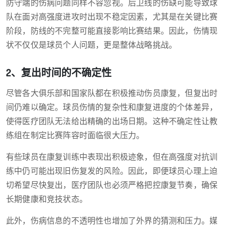
防守端的伤病问题同样不容忽视。后卫线的伤缺可能导致球
队在面对高强度进攻时出现不稳定因素，尤其是在关键比赛
阶段，防线的不完整可能直接影响比赛结果。因此，伤情现
状不仅仅是球员个人问题，更是整体战略挑战。
2、复出时间的不确定性
尽管各大俱乐部和国家队都在积极推动伤员康复，但复出时
间仍难以确定。球员伤情的复杂性和康复进度的个体差异，
使得医疗团队无法给出精确的出场日期。这种不确定性让教
练组在制定比赛阵容时面临很大压力。
有些球员在康复训练中表现出积极迹象，但在高强度对抗训
练中仍可能出现旧伤复发的风险。因此，即便球员心理上迫
切希望尽快复出，医疗团队也必须严格把控康复节奏，确保
长期健康和竞技状态。
此外，伤病信息的不透明性也增加了外界的猜测和压力。媒