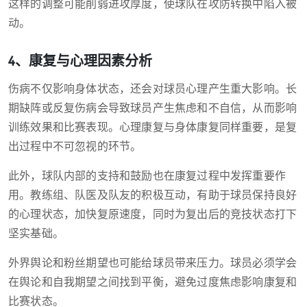
这样的调整可能削弱进攻厚度，使球队在攻防转换中陷入被
动。
4、康复与心理因素分析
伤病不仅影响身体状态，还会对球员心理产生重大影响。长
期缺阵或反复伤病会导致球员产生焦虑和不自信，从而影响
训练效果和比赛表现。心理康复与身体康复同样重要，是复
出过程中不可忽视的环节。
此外，球队内部的支持和鼓励也在康复过程中发挥重要作
用。教练组、队医及队友的积极互动，有助于球员保持良好
的心理状态，加快复原速度，同时为复出后的竞技状态打下
坚实基础。
外界舆论和粉丝期望也可能给球员带来压力。球员必须学会
在舆论和自我期望之间找到平衡，避免过度焦虑影响康复和
比赛状态。