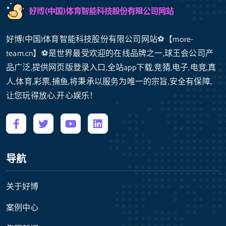
好博(中国)体育智能科技股份有限公司网站⚽️【more-
team.cn】⚽️是世界最受欢迎的在线品牌之一,球王会公司产
品广泛,提供网页版登录入口,全站app下载,竞猜,电子,电竞,真
人,体育,彩票,捕鱼,将秉承以服务为唯一的宗旨,安全有保障,
让您玩得放心,开心娱乐！
导航
关于好博
案例中心