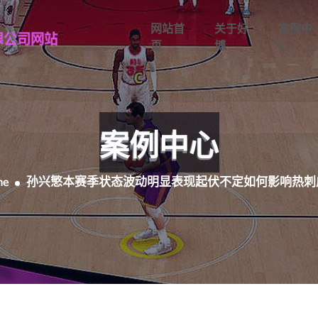
网站首
关于好
案例中
页
博
心
案例中心
me
孙兴慜本赛季状态波动明显表现起伏不定如何影响热刺