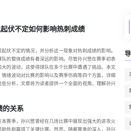
现起伏不定如何影响热刺成绩
现起伏不定的情况，并分析这一现象对热刺成绩的影响。
导
球队的整体成绩有着深远的影响。尽管孙兴慜在赛季初表
较大的波动，这使得球队在多个比赛中遭遇了挑战。本文
、情绪波动对比赛的影响以及赛季伤病等四个方面，详细
这些分析，文章将为读者提供一个全面的视角，理解孙兴
绩的关系
在本赛季，孙兴慜曾经在几场比赛中展现出强大的进攻火
帮助热刺赢得了关键比赛。然而，随着赛季的深入，孙兴