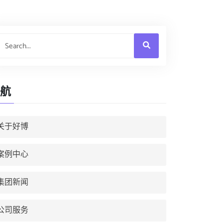
航
关于好博
案例中心
集团新闻
公司服务