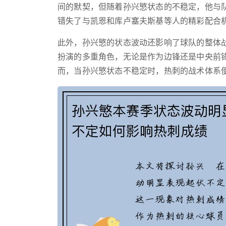
间的默契，但随着孙兴慜状态的不稳定，他与
错失了与凯恩和库卢塞夫斯基等人的精彩配合
此外，孙兴慜的状态波动还影响了球队的整体
扮演的多重角色，无论是作为边锋还是中央前
而，当孙兴慜状态不稳定时，热刺的战术体系