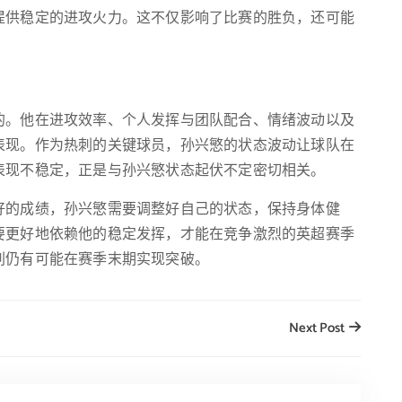
提供稳定的进攻火力。这不仅影响了比赛的胜负，还可能
的。他在进攻效率、个人发挥与团队配合、情绪波动以及
表现。作为热刺的关键球员，孙兴慜的状态波动让球队在
表现不稳定，正是与孙兴慜状态起伏不定密切相关。
好的成绩，孙兴慜需要调整好自己的状态，保持身体健
要更好地依赖他的稳定发挥，才能在竞争激烈的英超赛季
刺仍有可能在赛季末期实现突破。
Next Post