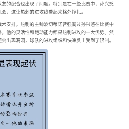
队友的配合也出现了问题。特别是在一些比赛中，孙兴慜
机会，这让热刺的进攻线看起来格外挣扎。
战术安排。热刺的主帅波切蒂诺曾强调过孙兴慜在比赛中
锋，他的灵活性和跑动能力都是热刺进攻的一大优势。然
便会出现漏洞，球队的进攻组织和快速反击受到了限制。