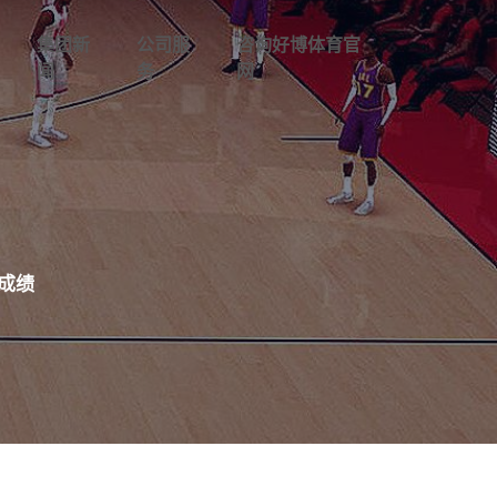
集团新
公司服
咨询好博体育官
闻
务
网
成绩