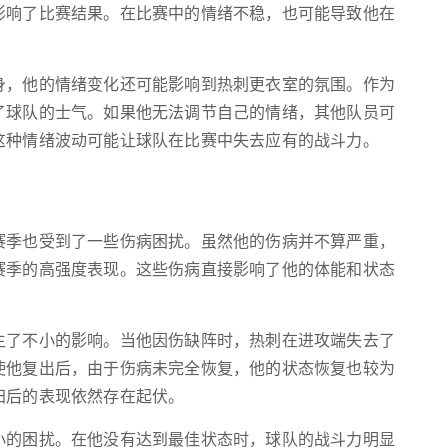
影响了比赛结果。在比赛中的情绪不稳，也可能导致他在
身，他的情绪变化还可能影响到热刺更衣室的氛围。作为
了球队的士气。如果他无法调节自己的情绪，其他队员可
这种情绪波动可能让球队在比赛中失去应有的战斗力。
赛季也受到了一些伤病困扰。虽然他的伤病并不算严重，
赛季的高强度表现。这些伤病直接影响了他的体能和状态
生了不小的影响。当他因伤缺阵时，热刺在进攻端失去了
使他复出后，由于伤病未完全恢复，他的状态恢复也较为
归后的表现依然存在起伏。
小的困扰。在他没有达到最佳状态时，球队的战斗力明显