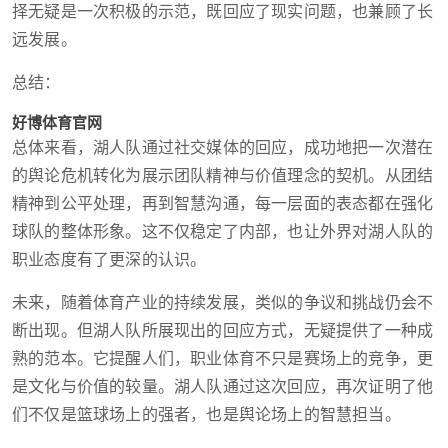
择无疑是一次积极的示范，既回应了现实问题，也兼顾了长
远发展。
总结：
好博体育官网
总体来看，湖人队通过社交媒体的回应，成功地把一次潜在
的舆论危机转化为展示团队精神与价值理念的契机。从团结
精神到公平处理，再到智慧沟通，每一层面的表态都在强化
球队的整体形象。这不仅稳定了内部，也让外界对湖人队的
职业态度有了更深的认识。
未来，随着体育产业的持续发展，类似的争议和挑战仍会不
断出现。但湖人队所展现出的回应方式，无疑提供了一种成
熟的范本。它提醒人们，职业体育不只是赛场上的竞争，更
是文化与价值的较量。湖人队通过这次回应，再次证明了他
们不仅是篮球场上的强者，也是舆论场上的智慧担当。