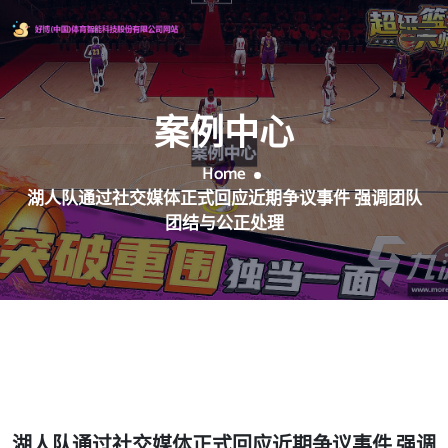
案例中心
Home
湖人队通过社交媒体正式回应近期争议事件 强调团队
团结与公正处理
湖人队通过社交媒体正式回应近期争议事件 强调