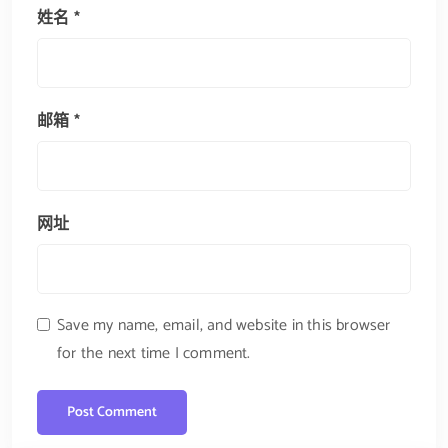
姓名
*
邮箱
*
网址
Save my name, email, and website in this browser
for the next time I comment.