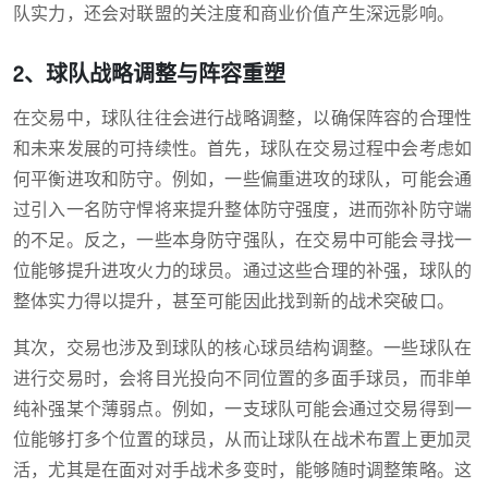
队实力，还会对联盟的关注度和商业价值产生深远影响。
2、球队战略调整与阵容重塑
在交易中，球队往往会进行战略调整，以确保阵容的合理性
和未来发展的可持续性。首先，球队在交易过程中会考虑如
何平衡进攻和防守。例如，一些偏重进攻的球队，可能会通
过引入一名防守悍将来提升整体防守强度，进而弥补防守端
的不足。反之，一些本身防守强队，在交易中可能会寻找一
位能够提升进攻火力的球员。通过这些合理的补强，球队的
整体实力得以提升，甚至可能因此找到新的战术突破口。
其次，交易也涉及到球队的核心球员结构调整。一些球队在
进行交易时，会将目光投向不同位置的多面手球员，而非单
纯补强某个薄弱点。例如，一支球队可能会通过交易得到一
位能够打多个位置的球员，从而让球队在战术布置上更加灵
活，尤其是在面对对手战术多变时，能够随时调整策略。这