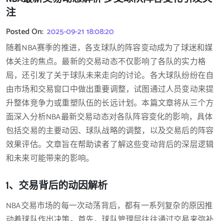
注
Posted On:
2025-09-21 18:08:20
随着NBA赛季的推进，各支球队的阵容变动成为了球迷和媒
体关注的焦点。最新的交易动态不仅影响了各队的实力格
局，还引发了关于球队未来走向的讨论。各大球队纷纷在自
由市场和交易窗口中做出重要调整，试图通过人员变动来提
升整体竞争力或重塑队伍的长远计划。本篇文章将从三个方
面深入分析NBA最新交易动态对各队阵容变化的影响，具体
包括交易的主要动因、球队战略的调整，以及交易后的阵容
效果评估。文章旨在帮助读者了解这些变动背后的深层逻辑
和未来可能带来的影响。
1、交易背后的动因解析
NBA交易市场的每一次动荡背后，都有一系列复杂的原因推
动着球队作出决策。首先，球队管理层往往通过交易来弥补