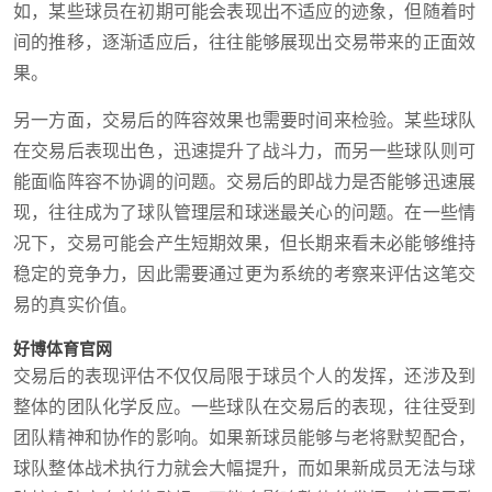
如，某些球员在初期可能会表现出不适应的迹象，但随着时
间的推移，逐渐适应后，往往能够展现出交易带来的正面效
果。
另一方面，交易后的阵容效果也需要时间来检验。某些球队
在交易后表现出色，迅速提升了战斗力，而另一些球队则可
能面临阵容不协调的问题。交易后的即战力是否能够迅速展
现，往往成为了球队管理层和球迷最关心的问题。在一些情
况下，交易可能会产生短期效果，但长期来看未必能够维持
稳定的竞争力，因此需要通过更为系统的考察来评估这笔交
易的真实价值。
好博体育官网
交易后的表现评估不仅仅局限于球员个人的发挥，还涉及到
整体的团队化学反应。一些球队在交易后的表现，往往受到
团队精神和协作的影响。如果新球员能够与老将默契配合，
球队整体战术执行力就会大幅提升，而如果新成员无法与球