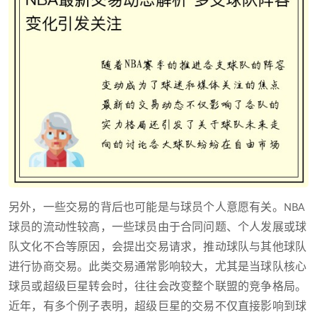
另外，一些交易的背后也可能是与球员个人意愿有关。NBA
球员的流动性较高，一些球员由于合同问题、个人发展或球
队文化不合等原因，会提出交易请求，推动球队与其他球队
进行协商交易。此类交易通常影响较大，尤其是当球队核心
球员或超级巨星转会时，往往会改变整个联盟的竞争格局。
近年，有多个例子表明，超级巨星的交易不仅直接影响到球