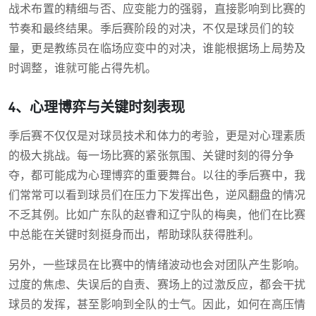
战术布置的精细与否、应变能力的强弱，直接影响到比赛的
节奏和最终结果。季后赛阶段的对决，不仅是球员们的较
量，更是教练员在临场应变中的对决，谁能根据场上局势及
时调整，谁就可能占得先机。
4、心理博弈与关键时刻表现
季后赛不仅仅是对球员技术和体力的考验，更是对心理素质
的极大挑战。每一场比赛的紧张氛围、关键时刻的得分争
夺，都可能成为心理博弈的重要舞台。以往的季后赛中，我
们常常可以看到球员们在压力下发挥出色，逆风翻盘的情况
不乏其例。比如广东队的赵睿和辽宁队的梅奥，他们在比赛
中总能在关键时刻挺身而出，帮助球队获得胜利。
另外，一些球员在比赛中的情绪波动也会对团队产生影响。
过度的焦虑、失误后的自责、赛场上的过激反应，都会干扰
球员的发挥，甚至影响到全队的士气。因此，如何在高压情