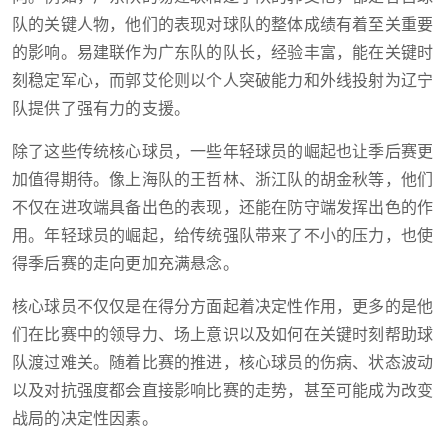
队的关键人物，他们的表现对球队的整体成绩有着至关重要
的影响。易建联作为广东队的队长，经验丰富，能在关键时
刻稳定军心，而郭艾伦则以个人突破能力和外线投射为辽宁
队提供了强有力的支援。
除了这些传统核心球员，一些年轻球员的崛起也让季后赛更
加值得期待。像上海队的王哲林、浙江队的胡金秋等，他们
不仅在进攻端具备出色的表现，还能在防守端发挥出色的作
用。年轻球员的崛起，给传统强队带来了不小的压力，也使
得季后赛的走向更加充满悬念。
核心球员不仅仅是在得分方面起着决定性作用，更多的是他
们在比赛中的领导力、场上意识以及如何在关键时刻帮助球
队渡过难关。随着比赛的推进，核心球员的伤病、状态波动
以及对抗强度都会直接影响比赛的走势，甚至可能成为改变
战局的决定性因素。