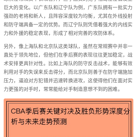
巨大的变化。以广东队和辽宁队为例，广东队拥有一批实力
强劲的老将和新人，且阵容深度较为均衡，尤其在外线投射
和防守端具备一定的优势。而辽宁队则凭借着强大的内线实
力和外援的稳定表现，形成了相对完善的攻防体系。
另外，像上海队和北京队这类球队，虽然在常规赛中并非一
直处于领先地位，但他们在季后赛的表现往往更加稳定，战
术安排更具针对性。比如上海队的防守反击战术，能够有效
利用对手的失误来反击得分，而北京队则善于在防守端施加
压力，逼迫对方犯错并迅速转换进攻，这使得他们在面对实
力更强的对手时，常常能给对手制造意想不到的困难。