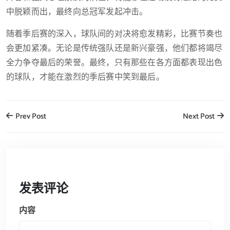
中脱颖而出，最终向总冠军发起冲击。
随着季后赛的深入，球队间的对决将愈发精彩，比赛节奏也
会更加紧凑。无论是传统强队还是新兴豪强，他们都将竭尽
全力争夺最后的荣誉。最终，只有那些在各方面都表现出色
的球队，才能在激烈的季后赛中笑到最后。
Prev Post
Next Post
发表评论
内容