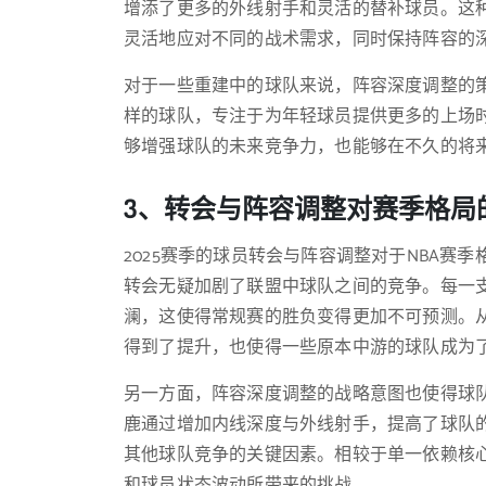
增添了更多的外线射手和灵活的替补球员。这种
灵活地应对不同的战术需求，同时保持阵容的
对于一些重建中的球队来说，阵容深度调整的
样的球队，专注于为年轻球员提供更多的上场
够增强球队的未来竞争力，也能够在不久的将
3、转会与阵容调整对赛季格局
2025赛季的球员转会与阵容调整对于NBA赛
转会无疑加剧了联盟中球队之间的竞争。每一
澜，这使得常规赛的胜负变得更加不可预测。
得到了提升，也使得一些原本中游的球队成为
另一方面，阵容深度调整的战略意图也使得球
鹿通过增加内线深度与外线射手，提高了球队
其他球队竞争的关键因素。相较于单一依赖核
和球员状态波动所带来的挑战。