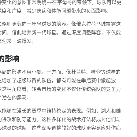
变化的意图非常明确——在字母哥的带领下，球队可以更
深度和广度，减少伤病和体能问题带来的负面影响。
策略则更偏向于年轻球员的培养。像俄克拉荷马城雷霆这
时间，借此培养新一代球星。通过深度调整阵容，不仅能
来迎来一波爆发。
的影响
季格局的影响不容小觑。一方面，像杜兰特、哈登等球星的
支增加了超级球员的队伍，都有可能在季后赛中掀起波
从这种角度看，转会市场的变化不仅让传统强队的竞争力
了潜在的黑马。
队能够在漫长的赛季中维持稳定的表现。例如，湖人和雄
的进攻和防守能力。这种多样化的战术打法将成为他们与
心球员的球队，这些深度调整较好的球队更容易应对伤病