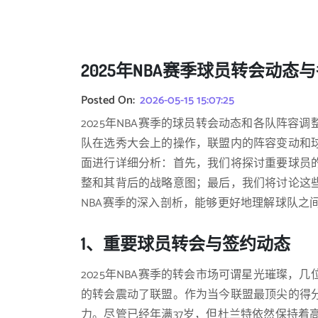
2025年NBA赛季球员转会动
Posted On:
2026-05-15 15:07:25
2025年NBA赛季的球员转会动态和各队阵容
队在选秀大会上的操作，联盟内的阵容变动和
面进行详细分析：首先，我们将探讨重要球员
整和其背后的战略意图；最后，我们将讨论这些
NBA赛季的深入剖析，能够更好地理解球队之
1、重要球员转会与签约动态
2025年NBA赛季的转会市场可谓星光璀璨，
的转会震动了联盟。作为当今联盟最顶尖的得
力。尽管已经年满37岁，但杜兰特依然保持着