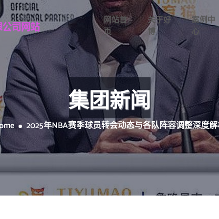
网站首
关于好
案例中
页
博
心
集团新闻
ome
2025年NBA赛季球员转会动态与各队阵容调整深度解