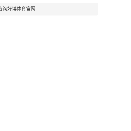
咨询好博体育官网