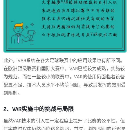
此外，VAR系统在各大足球联赛中的应用效果也有所不同。
在欧洲顶级联赛和国际大赛中，VAR已经较为成熟，实施较
为规范。而在一些较小的联赛中，VAR的使用仍面临着设备
配置不足、技术人员水平不均等问题，导致其发挥的效用受
到限制。
2、VAR实施中的挑战与局限
虽然VAR技术的引入在一定程度上提升了比赛的公平性，但
其实施过程中仍然面临诸多挑战。首先，判罚时间的延迟是