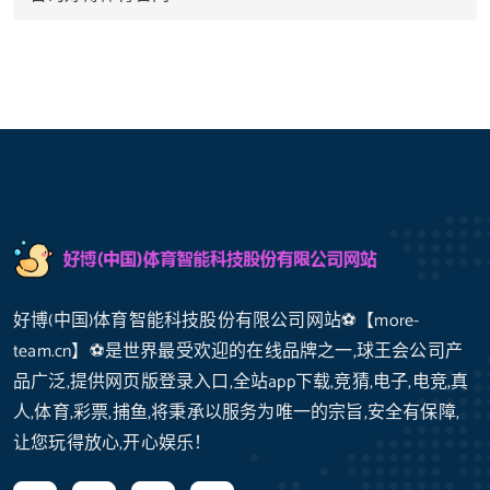
好博(中国)体育智能科技股份有限公司网站⚽️【more-
team.cn】⚽️是世界最受欢迎的在线品牌之一,球王会公司产
品广泛,提供网页版登录入口,全站app下载,竞猜,电子,电竞,真
人,体育,彩票,捕鱼,将秉承以服务为唯一的宗旨,安全有保障,
让您玩得放心,开心娱乐！