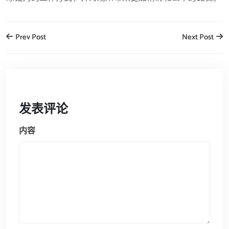
Prev Post
Next Post
发表评论
内容