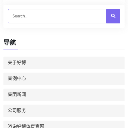
导航
关于好博
案例中心
集团新闻
公司服务
咨询好博体育官网