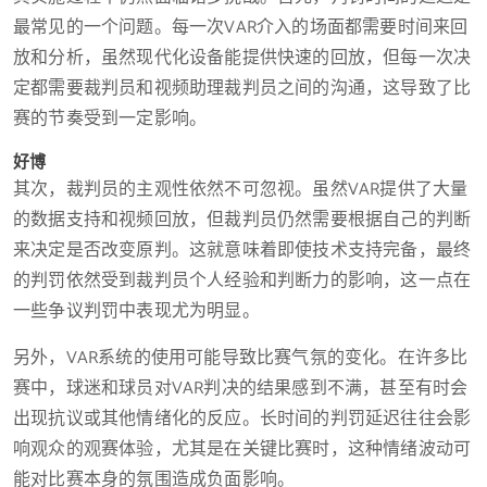
最常见的一个问题。每一次VAR介入的场面都需要时间来回
放和分析，虽然现代化设备能提供快速的回放，但每一次决
定都需要裁判员和视频助理裁判员之间的沟通，这导致了比
赛的节奏受到一定影响。
好博
其次，裁判员的主观性依然不可忽视。虽然VAR提供了大量
的数据支持和视频回放，但裁判员仍然需要根据自己的判断
来决定是否改变原判。这就意味着即使技术支持完备，最终
的判罚依然受到裁判员个人经验和判断力的影响，这一点在
一些争议判罚中表现尤为明显。
另外，VAR系统的使用可能导致比赛气氛的变化。在许多比
赛中，球迷和球员对VAR判决的结果感到不满，甚至有时会
出现抗议或其他情绪化的反应。长时间的判罚延迟往往会影
响观众的观赛体验，尤其是在关键比赛时，这种情绪波动可
能对比赛本身的氛围造成负面影响。