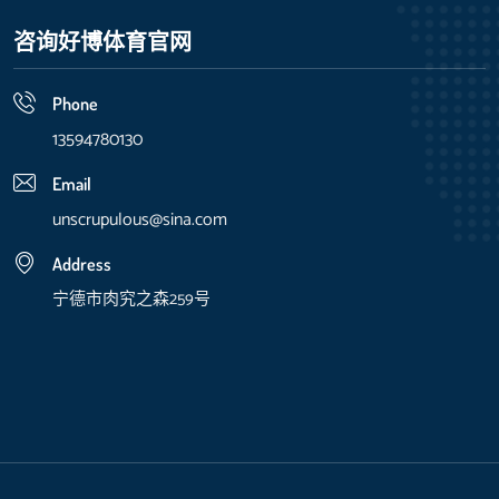
咨询好博体育官网
Phone
13594780130
Email
unscrupulous@sina.com
Address
宁德市肉究之森259号