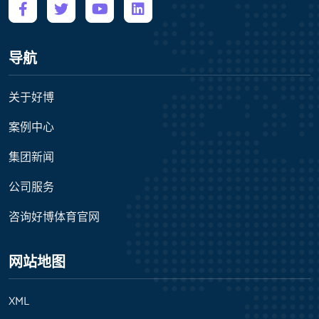
导航
关于好博
案例中心
集团新闻
公司服务
咨询好博体育官网
网站地图
XML