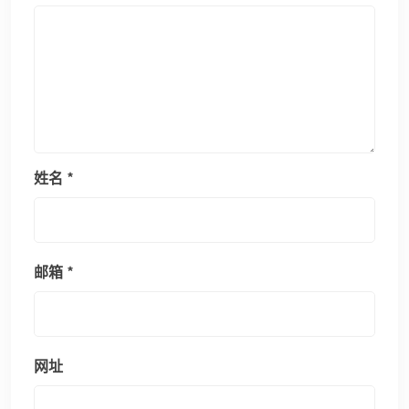
姓名
*
邮箱
*
网址