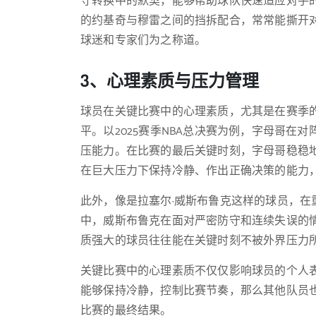
守转换中的默契，能够帮助球队快速适应对手
的约基奇与穆雷之间的挡拆配合，常常能撕开
球迷和专家们为之称道。
3、心理素质与压力管理
球员在关键比赛中的心理素质，尤其是在赛季
平。以2025赛季NBA总决赛为例，字母哥在
压能力。在比赛的最后关键时刻，字母哥稳稳
在巨大压力下保持冷静、作出正确决策的能力
此外，像是拉塞尔·威斯布鲁克这样的球员，
中，威斯布鲁克在面对严密防守和连续失误的
质强大的球员往往能在关键时刻不被外界压力
关键比赛中的心理素质不仅仅影响球员的个人
能够保持冷静，控制比赛节奏，那么其他队员
比赛的最终结果。