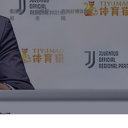
集团新
公司服
咨询好博体育官
闻
务
网