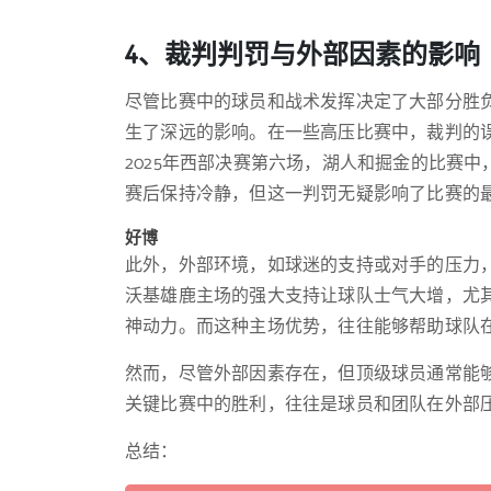
4、裁判判罚与外部因素的影响
尽管比赛中的球员和战术发挥决定了大部分胜
生了深远的影响。在一些高压比赛中，裁判的
2025年西部决赛第六场，湖人和掘金的比赛
赛后保持冷静，但这一判罚无疑影响了比赛的
好博
此外，外部环境，如球迷的支持或对手的压力，
沃基雄鹿主场的强大支持让球队士气大增，尤
神动力。而这种主场优势，往往能够帮助球队
然而，尽管外部因素存在，但顶级球员通常能
关键比赛中的胜利，往往是球员和团队在外部
总结：