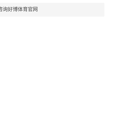
咨询好博体育官网