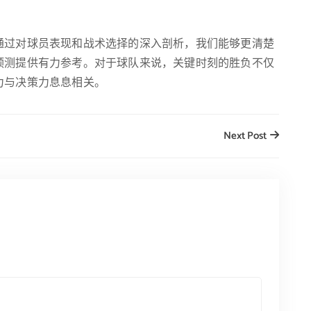
通过对球员表现和战术选择的深入剖析，我们能够更清楚
预测提供有力参考。对于球队来说，关键时刻的胜负不仅
力与决策力息息相关。
Next Post