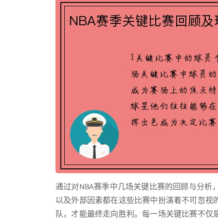
通过对NBA赛季中几场关键比赛的回顾与分析
以及外部因素都在这些比赛中扮演着不可忽视
队，才能最终走向胜利。每一场关键比赛不仅