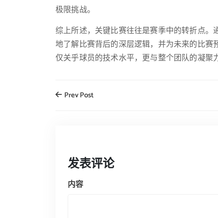
极限挑战。
综上所述，关键比赛往往是赛季中的转折点。
地了解比赛背后的深层逻辑，并为未来的比赛
仅关乎球员的技术水平，更与整个团队的凝聚
Prev Post
发表评论
内容