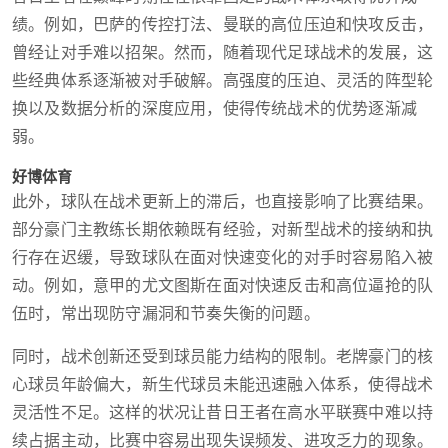
绩。例如，巴萨的传控打法、曼联的高位压迫和快攻反击，
曾经让对手难以招架。然而，随着现代足球战术的发展，这
些经典体系逐渐被对手破解。高强度的压迫、灵活的阵型轮
换以及数据分析的深度应用，使得传统战术的优势逐渐减
弱。
好博体育
此外，球队在战术更新上的滞后，也直接影响了比赛结果。
部分豪门主教练长期依赖既有经验，对新型战术的接纳和执
行存在迟缓，导致球队在面对快速变化的对手时容易陷入被
动。例如，意甲的尤文图斯在面对快速反击和高位逼抢的队
伍时，常出现防守漏洞和节奏失衡的问题。
同时，战术创新还受到球员能力结构的限制。老牌豪门的核
心球员年龄偏大，新生代球员未能迅速融入体系，使得战术
灵活性不足。这样的状况让昔日王者在高水平联赛中难以持
续占据主动，比赛中容易出现失误频发、进攻乏力的现象。