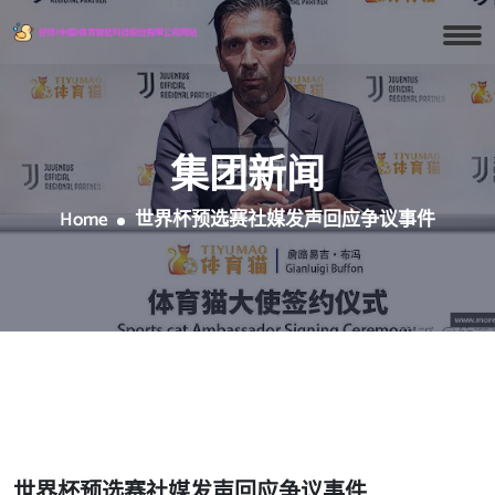
集团新闻
Home
世界杯预选赛社媒发声回应争议事件
世界杯预选赛社媒发声回应争议事件