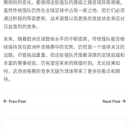
赛规则的变化，都使得这些强队的晋级之路变得异常艰难。
虽然传统强队仍然在全球足球中占有一席之地，但它们必须
通过积极的阵容更新、战术调整以及更高的竞技状态来应对
日益激烈的竞争。
未来，随着欧洲足球整体水平的不断提高，传统强队能否继
续保持其在欧洲杯资格赛中的优势，仍然是一个值得关注的
话题。尽管挑战重重，但这些强队凭借着深厚的足球底蕴和
丰富的赛事经验，仍有望迎来新的辉煌时刻。无论结果如
何，这场资格赛的竞争无疑为球迷带来了更多的看点和期
待。
Prev Post
Next Post