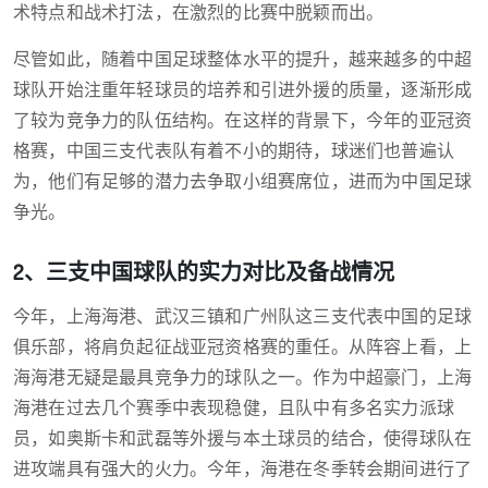
术特点和战术打法，在激烈的比赛中脱颖而出。
尽管如此，随着中国足球整体水平的提升，越来越多的中超
球队开始注重年轻球员的培养和引进外援的质量，逐渐形成
了较为竞争力的队伍结构。在这样的背景下，今年的亚冠资
格赛，中国三支代表队有着不小的期待，球迷们也普遍认
为，他们有足够的潜力去争取小组赛席位，进而为中国足球
争光。
2、三支中国球队的实力对比及备战情况
今年，上海海港、武汉三镇和广州队这三支代表中国的足球
俱乐部，将肩负起征战亚冠资格赛的重任。从阵容上看，上
海海港无疑是最具竞争力的球队之一。作为中超豪门，上海
海港在过去几个赛季中表现稳健，且队中有多名实力派球
员，如奥斯卡和武磊等外援与本土球员的结合，使得球队在
进攻端具有强大的火力。今年，海港在冬季转会期间进行了