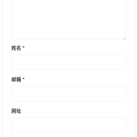
姓名
*
邮箱
*
网址