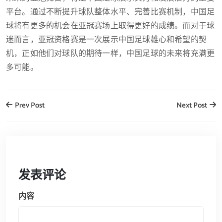
平台。通过不断提升球队整体水平、完善比赛机制，中国足
球将有更多的机会在亚冠赛场上取得更好的成绩。而对于球
迷而言，亚冠资格赛是一次展示中国足球雄心和希望的契
机，正如他们对球队的期待一样，中国足球的未来将充满更
多可能。
Prev Post
Next Post
发表评论
内容