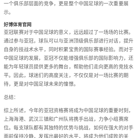
一个俱乐部层面的竞争，更是整个中国足球的一次重要展
示。
好博体育官网
亚冠联赛对于中国足球的意义，远远超过了一场场的比赛。
通过参与亚冠，球队可以与亚洲顶级俱乐部进行对话，提升
自身的技战术水平，同时积累宝贵的国际赛事经验。而对于
中国足球的发展，亚冠不仅能增强俱乐部的国际影响力，还
能为年轻球员提供更多的舞台，帮助他们走向更高的竞技水
平。因此，球迷们的高度关注，不仅仅是对一场比赛的期
待，更是对中国足球未来的憧憬。
总结：
综上所述，今年的亚冠资格赛将成为中国足球的重要时刻，
上海海港、武汉三镇和广州队将携手出战，力争小组赛席
位。每支球队都有其独特的优势与挑战，如何在强大的对手
面前保持冷静，发挥出最好的水平，将成为他们成败的关