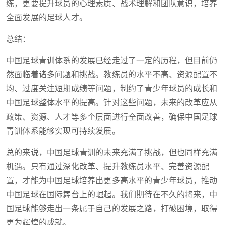
练，更要提升球员的心理素质、战术理解和团队意识，培养
全面发展的足球人才。
总结：
中国足球青训体系的发展已经走过了一定的历程，但目前仍
然面临着诸多问题和挑战。教练员的水平不高、资源配置不
均、过度关注短期成绩等问题，制约了青少年球员的成长和
中国足球整体水平的提高。针对这些问题，未来的改革应从
政策、资源、人才等多个层面进行全面改善，确保中国足球
青训体系能够实现可持续发展。
总的来说，中国足球青训的未来充满了挑战，但也同样充满
机遇。只有通过深化改革、提升教练员水平、完善资源配
置，才能为中国足球培养出更多高水平的青少年球员，推动
中国足球在国际舞台上的崛起。我们期待在不久的将来，中
国足球能够走出一条属于自己的发展之路，打破困境，取得
更为辉煌的成就。