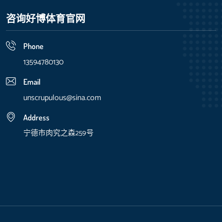
咨询好博体育官网
Phone
13594780130
Email
unscrupulous@sina.com
Address
宁德市肉究之森259号