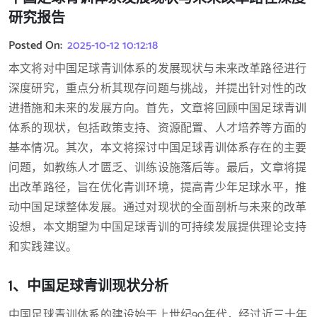
研究报告
Posted On:
2025-10-12 10:12:18
本文将对中国足球青训体系的发展现状与未来改革路径进行
深度研究，重点分析其现存问题与挑战，并提出针对性的改
进措施和未来的发展方向。首先，文章将回顾中国足球青训
体系的现状，包括政策支持、资源配置、人才培养等方面的
基本情况。其次，本文将探讨中国足球青训体系存在的主要
问题，如教练人才匮乏、训练设施落后等。最后，文章将提
出改革路径，旨在优化青训环境，提高青少年足球水平，推
动中国足球整体发展。通过对现状的全面剖析与未来的改革
设想，本文期望为中国足球青训的可持续发展提供理论支持
和实践建议。
1、中国足球青训现状分析
中国足球青训体系的建设始于上世纪90年代，经过近三十年