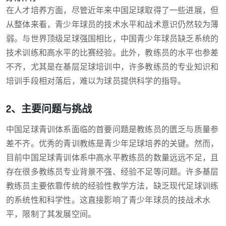
在人才培养方面，尽管近年来中国足球取得了一些进展，但
从整体来看，青少年球员的技术水平和战术意识仍然较为薄
弱。与世界顶级足球强国相比，中国青少年球员缺乏系统的
技术训练和高水平的比赛经验。此外，教练员的水平也参差
不齐，尤其是在基层足球培训中，许多教练员的专业知识和
培训手段相对落后，难以为球员提供科学的指导。
2、主要问题与挑战
中国足球青训体系面临的首要问题是教练员的匮乏与质量参
差不齐。优秀的青训教练是青少年足球培养的关键。然而，
目前中国足球青训体系中高水平教练员的数量远远不足，且
存在很多教练员专业背景不强、经验不足等问题。许多基层
教练员主要依靠传统的经验性教学方法，缺乏现代足球训练
的系统性和科学性。这直接影响了青少年球员的技战术水
平，限制了其发展空间。