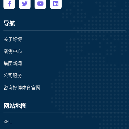
导航
关于好博
案例中心
集团新闻
公司服务
咨询好博体育官网
网站地图
XML