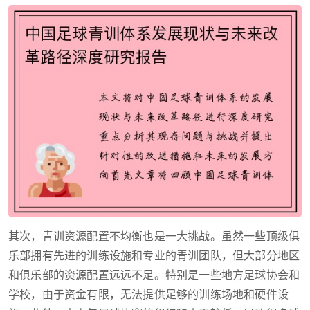
其次，青训资源配置不均衡也是一大挑战。虽然一些顶级俱
乐部拥有先进的训练设施和专业的青训团队，但大部分地区
和俱乐部的资源配置远远不足。特别是一些地方足球协会和
学校，由于资金有限，无法提供足够的训练场地和硬件设