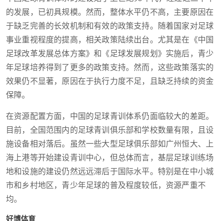
的发展，已初具规模。然而，整体水平仍不高，主要原因在
于缺乏完善的长效机制和有效的政策支持。随着国家对足球
事业重视程度的提高，相关政策陆续出台。尤其是在《中国
足球改革发展总体方案》和《足球发展规划》实施后，青少
年足球培养得到了更多的政策支持。然而，这些政策落实的
效果仍不显著，原因在于执行力度不足，且缺乏持续的资金
保障。
在资源配置方面，中国的足球青训体系仍面临较大的差距。
目前，全国范围内的足球青训俱乐部和学校数量有限，且设
施设备相对落后。虽然一些大型足球俱乐部如广州恒大、上
海上港等开始建设青训中心，但总体而言，基层足球训练场
地和设施的建设仍然远远滞后于国际水平。特别是在中小城
市和乡村地区，青少年足球的普及程度较低，资源严重不
均。
好博体育