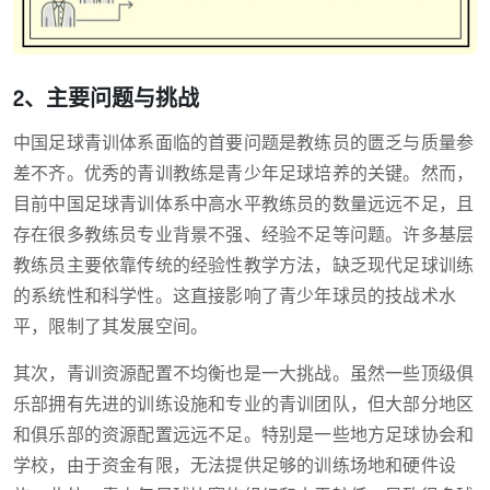
2、主要问题与挑战
中国足球青训体系面临的首要问题是教练员的匮乏与质量参
差不齐。优秀的青训教练是青少年足球培养的关键。然而，
目前中国足球青训体系中高水平教练员的数量远远不足，且
存在很多教练员专业背景不强、经验不足等问题。许多基层
教练员主要依靠传统的经验性教学方法，缺乏现代足球训练
的系统性和科学性。这直接影响了青少年球员的技战术水
平，限制了其发展空间。
其次，青训资源配置不均衡也是一大挑战。虽然一些顶级俱
乐部拥有先进的训练设施和专业的青训团队，但大部分地区
和俱乐部的资源配置远远不足。特别是一些地方足球协会和
学校，由于资金有限，无法提供足够的训练场地和硬件设