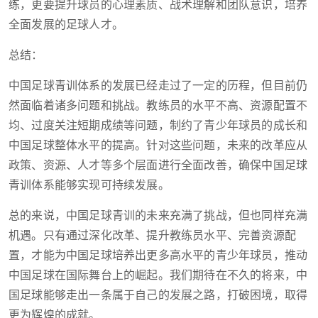
练，更要提升球员的心理素质、战术理解和团队意识，培养
全面发展的足球人才。
总结：
中国足球青训体系的发展已经走过了一定的历程，但目前仍
然面临着诸多问题和挑战。教练员的水平不高、资源配置不
均、过度关注短期成绩等问题，制约了青少年球员的成长和
中国足球整体水平的提高。针对这些问题，未来的改革应从
政策、资源、人才等多个层面进行全面改善，确保中国足球
青训体系能够实现可持续发展。
总的来说，中国足球青训的未来充满了挑战，但也同样充满
机遇。只有通过深化改革、提升教练员水平、完善资源配
置，才能为中国足球培养出更多高水平的青少年球员，推动
中国足球在国际舞台上的崛起。我们期待在不久的将来，中
国足球能够走出一条属于自己的发展之路，打破困境，取得
更为辉煌的成就。