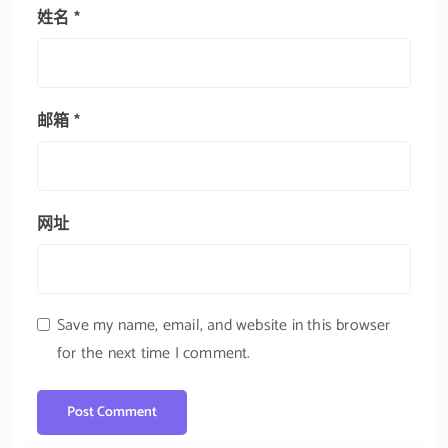
姓名
*
邮箱
*
网址
Save my name, email, and website in this browser
for the next time I comment.