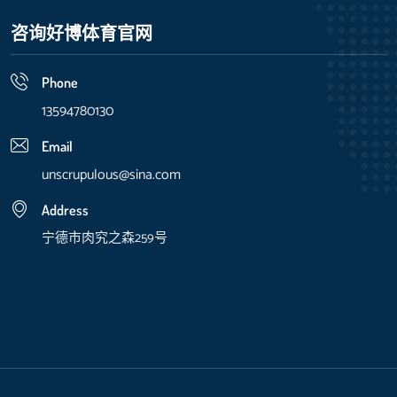
咨询好博体育官网
Phone
13594780130
Email
unscrupulous@sina.com
Address
宁德市肉究之森259号