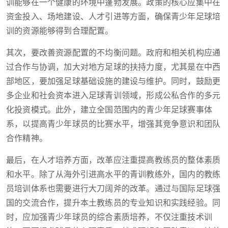
训能够在一个健康的环境中蓬勃发展。政策的核心应集中在
资金投入、场地建设、人才引进等方面，确保青少年足球培
训的资源能够得到合理配置。
其次，要改善资源配置的不均衡问题。政府和相关机构应通
过合作与协调，加大对地方足球的扶持力度，尤其是在中西
部地区，要加强足球基础设施的建设与维护。同时，鼓励更
多企业和社会资本进入足球青训领域，形成公私合作的多元
化投资模式。此外，建立全国范围内的青少年足球赛事体
系，以提高青少年球员的比赛水平，增强其竞争意识和团队
合作精神。
最后，在人才培养方面，改革应注重提高教练员的整体素质
和水平。除了从海外引进高水平的青训教练外，国内的教练
员培训体系也需要进行大刀阔斧的改革。通过与国际足球强
国的交流合作，提升本土教练员的专业知识和实践经验。同
时，应加强青少年球员的综合素质培养，不仅注重技术训