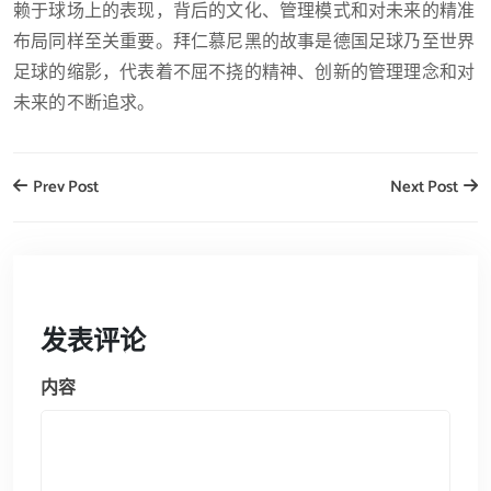
赖于球场上的表现，背后的文化、管理模式和对未来的精准
布局同样至关重要。拜仁慕尼黑的故事是德国足球乃至世界
足球的缩影，代表着不屈不挠的精神、创新的管理理念和对
未来的不断追求。
Prev Post
Next Post
发表评论
内容