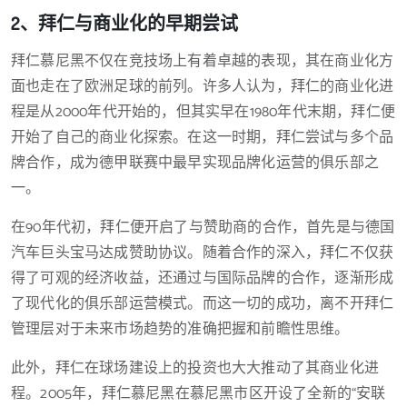
2、拜仁与商业化的早期尝试
拜仁慕尼黑不仅在竞技场上有着卓越的表现，其在商业化方
面也走在了欧洲足球的前列。许多人认为，拜仁的商业化进
程是从2000年代开始的，但其实早在1980年代末期，拜仁便
开始了自己的商业化探索。在这一时期，拜仁尝试与多个品
牌合作，成为德甲联赛中最早实现品牌化运营的俱乐部之
一。
在90年代初，拜仁便开启了与赞助商的合作，首先是与德国
汽车巨头宝马达成赞助协议。随着合作的深入，拜仁不仅获
得了可观的经济收益，还通过与国际品牌的合作，逐渐形成
了现代化的俱乐部运营模式。而这一切的成功，离不开拜仁
管理层对于未来市场趋势的准确把握和前瞻性思维。
此外，拜仁在球场建设上的投资也大大推动了其商业化进
程。2005年，拜仁慕尼黑在慕尼黑市区开设了全新的“安联