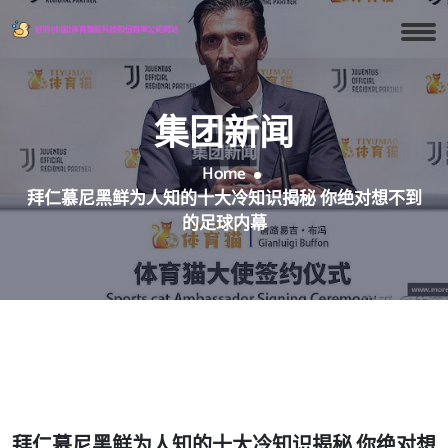
集团新闻
Home
拜仁慕尼黑鲜为人知的十大冷知识揭秘 你绝对想不到
的足球内幕
拜仁慕尼黑鲜为人知的十大冷知识揭秘 你绝对想