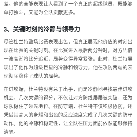
差。他的全能表现让人看到了一个真正的超级球员，既能够
单打独斗，又能为全队贡献更多。
3、关键时刻的冷静与领导力
尽管杜兰特整场比赛表现出色，但真正展现他价值的时刻出
现在比赛的关键时刻。在比赛进入最后两分钟时，对方凭借
一波高潮将比分追近，局势变得异常紧张。此时，杜兰特展
现出了他作为超级巨星的冷静和领导力，他在攻防两端的表
现彻底稳住了球队的局势。
在进攻端，杜兰特没有急于出手，而是冷静地寻找最佳进攻
机会。几次关键的得分，不仅让对方防线屡屡被突破，还为
球队稳住了领先地位。在防守端，杜兰特不仅积极协防，还
凭借其高大的身躯和出色的反应速度完成了几次关键的防守
动作。他的冷静和稳定性，让全队在压力面前依然能够保持
清醒。