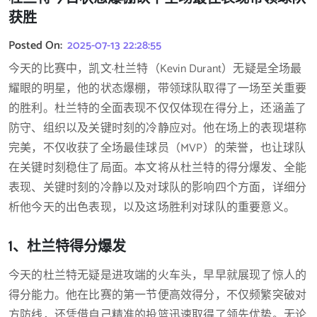
获胜
Posted On:
2025-07-13 22:28:55
今天的比赛中，凯文·杜兰特（Kevin Durant）无疑是全场最
耀眼的明星，他的状态爆棚，带领球队取得了一场至关重要
的胜利。杜兰特的全面表现不仅仅体现在得分上，还涵盖了
防守、组织以及关键时刻的冷静应对。他在场上的表现堪称
完美，不仅收获了全场最佳球员（MVP）的荣誉，也让球队
在关键时刻稳住了局面。本文将从杜兰特的得分爆发、全能
表现、关键时刻的冷静以及对球队的影响四个方面，详细分
析他今天的出色表现，以及这场胜利对球队的重要意义。
1、杜兰特得分爆发
今天的杜兰特无疑是进攻端的火车头，早早就展现了惊人的
得分能力。他在比赛的第一节便高效得分，不仅频繁突破对
方防线，还凭借自己精准的投篮迅速取得了领先优势。无论