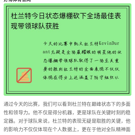
通过今天的比赛，我们可以看到杜兰特在巅峰状态下的多面
性和领导力。他不仅是得分机器，更是球队在关键时刻的稳
定器。对于球队来说，杜兰特的表现无疑是取胜的关键，他
的影响力不仅仅体现在个人数据上，更在于他对全队精神面