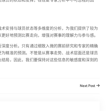
类球员的状态和发挥，往往是专家分析中不可忽视的因
战术安排与球员状态等多维度的分析，为我们提供了较为
以更好地预测比赛走向，增强对赛事的理解力与参与感。
行深度分析。只有通过细致入微的赛前研究和专家的精确
更为精准的预测。不管是从赛事走势、战术层面还是球员
负结局，因此，我们要保持对这些信息的敏感度和深刻的
Next Post