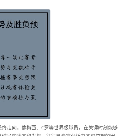
最终走向。像梅西、C罗等世界级球员，在关键时刻能够