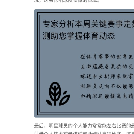
况，这会影响球队整体的表现。
最后，明星球员的个人能力常常能左右比赛的