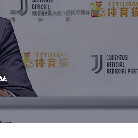
集团新
公司服
咨询好博体育官
闻
务
网
动态