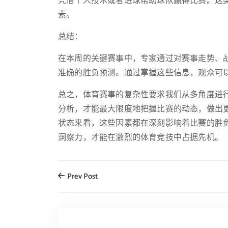
凭借个人技术或者进球帮助球队赢得比赛。这
素。
总结：
在本周的关键赛事中，专家通过对赛事走势、
准确的胜负预测。通过掌握这些信息，观众可
总之，体育赛事的复杂性要求我们从多角度进
分析，才能最大限度地把握比赛的动态，做出
状态来看，这些因素都在深刻影响着比赛的胜
洞察力，才能在激烈的体育竞技中占据先机。
Prev Post