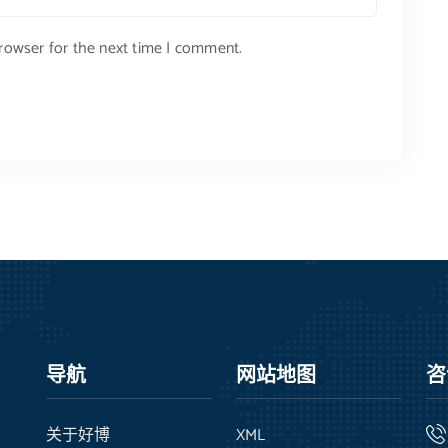
browser for the next time I comment.
导航
网站地图
咨
关于好博
XML