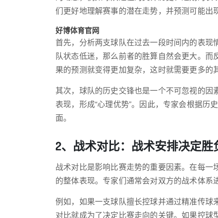
们更好地理解赛事的潜在走势，并预测可能出
好博体育官网
首先，分析两支球队在过去一段时间内的表现
队状态低迷，那么前者的胜算自然会更大。而
果的预测就变得更加复杂，这时就需要更多的
其次，球队的历史交锋也是一个不可忽视的因
表现，形成“心理优势”。因此，专家会根据历
面。
2、战术对比：战术安排决定胜
战术对比是影响比赛走势的重要因素。在每一
的整体表现。专家们通常会对双方的战术体系
例如，如果一支球队擅长控球并通过精准传球
对比就成为了决定比赛走向的关键。如果控球