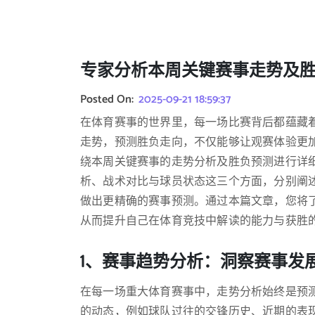
专家分析本周关键赛事走势及
Posted On:
2025-09-21 18:59:37
在体育赛事的世界里，每一场比赛背后都蕴藏
走势，预测胜负走向，不仅能够让观赛体验更
绕本周关键赛事的走势分析及胜负预测进行详
析、战术对比与球员状态这三个方面，分别阐
做出更精确的赛事预测。通过本篇文章，您将
从而提升自己在体育竞技中解读的能力与获胜
1、赛事趋势分析：洞察赛事发
在每一场重大体育赛事中，走势分析始终是预
的动态，例如球队过往的交锋历史、近期的表